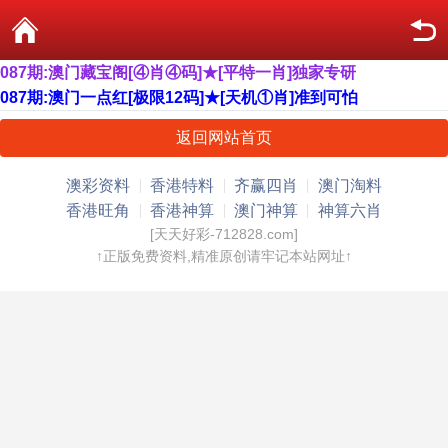
087期:澳门藏宝阁[④肖④码]★[平特一肖]独家专研
087期:澳门一点红[极限12码]★[天机①肖]准到可怕
返回网站首页
澳彩资料
香港特料
齐赢四肖
澳门淘料
香港旺角
香港神算
澳门神算
神算六肖
[天天好彩-712828.com]
↑正版免费资料,精准原创请牢记本站网址↑