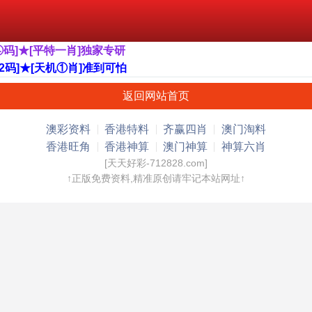
④码]★[平特一肖]独家专研
12码]★[天机①肖]准到可怕
返回网站首页
澳彩资料
香港特料
齐赢四肖
澳门淘料
香港旺角
香港神算
澳门神算
神算六肖
[天天好彩-712828.com]
↑正版免费资料,精准原创请牢记本站网址↑