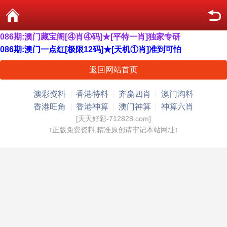
086期:澳门藏宝阁[④肖④码]★[平特一肖]独家专研
086期:澳门一点红[极限12码]★[天机①肖]准到可怕
返回网站首页
澳彩资料
香港特料
齐赢四肖
澳门淘料
香港旺角
香港神算
澳门神算
神算六肖
[天天好彩-712828.com]
↑正版免费资料,精准原创请牢记本站网址↑