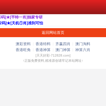
④码]★[平特一肖]独家专研
12码]★[天机①肖]准到可怕
返回网站首页
澳彩资料
香港特料
齐赢四肖
澳门淘料
香港旺角
香港神算
澳门神算
神算六肖
[天天好彩-712828.com]
↑正版免费资料,精准原创请牢记本站网址↑