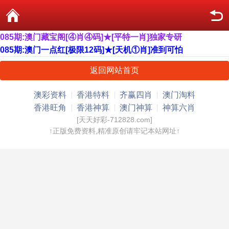
085期:澳门藏宝阁[④肖④码]★[平特一肖]独家专研
085期:澳门一点红[极限12码]★[天机①肖]准到可怕
返回网站首页
澳彩资料
香港特料
齐赢四肖
澳门淘料
香港旺角
香港神算
澳门神算
神算六肖
[天天好彩-712828.com]
↑正版免费资料,精准原创请牢记本站网址↑