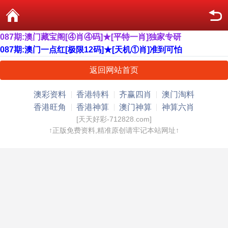
087期:澳门藏宝阁[④肖④码]★[平特一肖]独家专研
087期:澳门一点红[极限12码]★[天机①肖]准到可怕
返回网站首页
澳彩资料
香港特料
齐赢四肖
澳门淘料
香港旺角
香港神算
澳门神算
神算六肖
[天天好彩-712828.com]
↑正版免费资料,精准原创请牢记本站网址↑