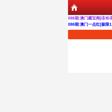
086期:澳门藏宝阁[④肖
086期:澳门一点红[极限