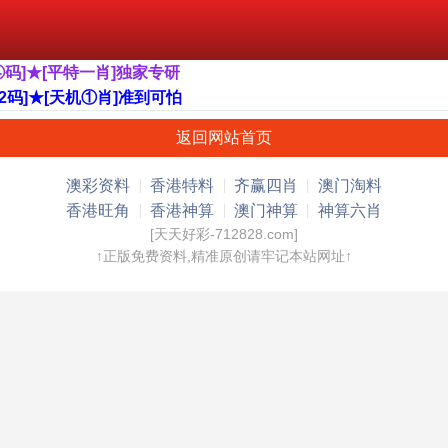
④码]★[平特一肖]独家专研
12码]★[天机①肖]准到可怕
返回网站首页
澳彩资料
香港特料
齐赢四肖
澳门淘料
香港旺角
香港神算
澳门神算
神算六肖
[天天好彩-712828.com]
↑正版免费资料,精准原创请牢记本站网址↑