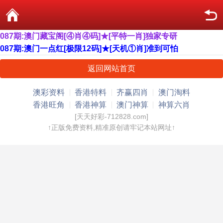
087期:澳门藏宝阁[④肖④码]★[平特一肖]独家专研
087期:澳门一点红[极限12码]★[天机①肖]准到可怕
返回网站首页
澳彩资料
香港特料
齐赢四肖
澳门淘料
香港旺角
香港神算
澳门神算
神算六肖
[天天好彩-712828.com]
↑正版免费资料,精准原创请牢记本站网址↑