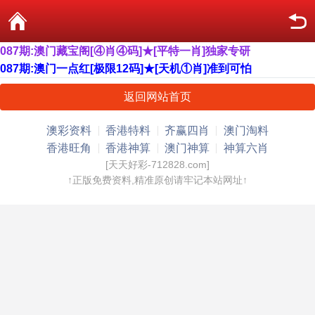
087期:澳门藏宝阁[④肖④码]★[平特一肖]独家专研
087期:澳门一点红[极限12码]★[天机①肖]准到可怕
返回网站首页
澳彩资料
香港特料
齐赢四肖
澳门淘料
香港旺角
香港神算
澳门神算
神算六肖
[天天好彩-712828.com]
↑正版免费资料,精准原创请牢记本站网址↑