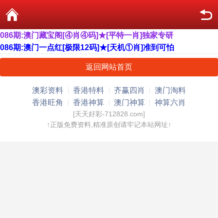
086期:澳门藏宝阁[④肖④码]★[平特一肖]独家专研
086期:澳门一点红[极限12码]★[天机①肖]准到可怕
返回网站首页
澳彩资料
香港特料
齐赢四肖
澳门淘料
香港旺角
香港神算
澳门神算
神算六肖
[天天好彩-712828.com]
↑正版免费资料,精准原创请牢记本站网址↑