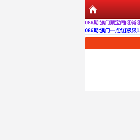
086期:澳门藏宝阁[④肖
086期:澳门一点红[极限