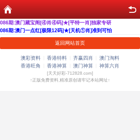
086期:澳门藏宝阁[④肖④码]★[平特一肖]独家专研
086期:澳门一点红[极限12码]★[天机①肖]准到可怕
返回网站首页
澳彩资料
香港特料
齐赢四肖
澳门淘料
香港旺角
香港神算
澳门神算
神算六肖
[天天好彩-712828.com]
↑正版免费资料,精准原创请牢记本站网址↑