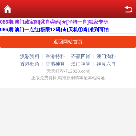
086期:澳门藏宝阁[④肖④码]★[平特一肖]独家专研
086期:澳门一点红[极限12码]★[天机①肖]准到可怕
返回网站首页
澳彩资料
香港特料
齐赢四肖
澳门淘料
香港旺角
香港神算
澳门神算
神算六肖
[天天好彩-712828.com]
↑正版免费资料,精准原创请牢记本站网址↑