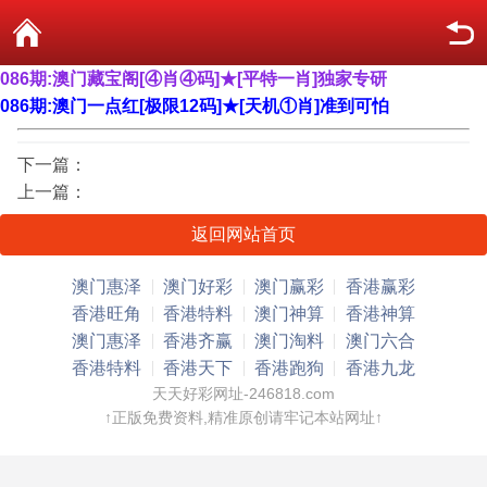
086期:澳门藏宝阁[④肖④码]★[平特一肖]独家专研
086期:澳门一点红[极限12码]★[天机①肖]准到可怕
下一篇：
上一篇：
返回网站首页
澳门惠泽
澳门好彩
澳门赢彩
香港赢彩
香港旺角
香港特料
澳门神算
香港神算
澳门惠泽
香港齐赢
澳门淘料
澳门六合
香港特料
香港天下
香港跑狗
香港九龙
天天好彩网址-246818.com
↑正版免费资料,精准原创请牢记本站网址↑