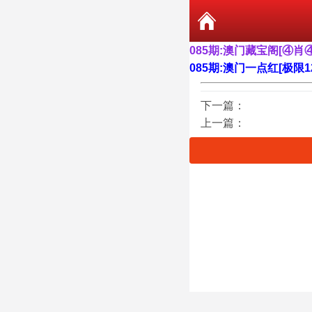
085期:澳门藏宝阁[④肖
085期:澳门一点红[极限
下一篇：
上一篇：