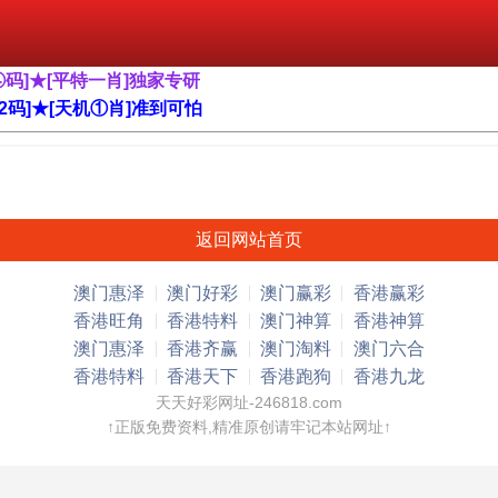
④码]★[平特一肖]独家专研
12码]★[天机①肖]准到可怕
返回网站首页
澳门惠泽
澳门好彩
澳门赢彩
香港赢彩
香港旺角
香港特料
澳门神算
香港神算
澳门惠泽
香港齐赢
澳门淘料
澳门六合
香港特料
香港天下
香港跑狗
香港九龙
天天好彩网址-246818.com
↑正版免费资料,精准原创请牢记本站网址↑