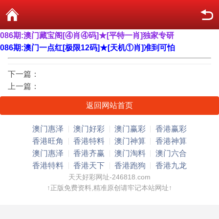
086期:澳门藏宝阁[④肖④码]★[平特一肖]独家专研
086期:澳门一点红[极限12码]★[天机①肖]准到可怕
下一篇：
上一篇：
返回网站首页
澳门惠泽
澳门好彩
澳门赢彩
香港赢彩
香港旺角
香港特料
澳门神算
香港神算
澳门惠泽
香港齐赢
澳门淘料
澳门六合
香港特料
香港天下
香港跑狗
香港九龙
天天好彩网址-246818.com
↑正版免费资料,精准原创请牢记本站网址↑