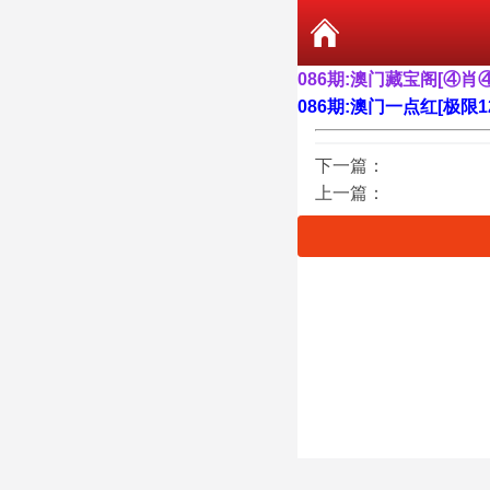
086期:澳门藏宝阁[④肖
086期:澳门一点红[极限
下一篇：
上一篇：