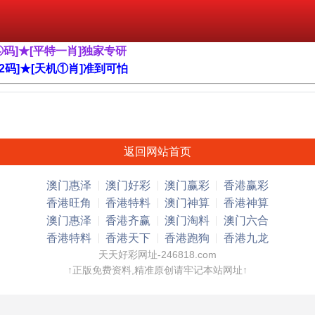
④码]★[平特一肖]独家专研
12码]★[天机①肖]准到可怕
返回网站首页
澳门惠泽
澳门好彩
澳门赢彩
香港赢彩
香港旺角
香港特料
澳门神算
香港神算
澳门惠泽
香港齐赢
澳门淘料
澳门六合
香港特料
香港天下
香港跑狗
香港九龙
天天好彩网址-246818.com
↑正版免费资料,精准原创请牢记本站网址↑